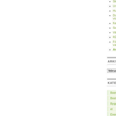
Sk
Un
Hu
Do
vi
Ka
So
Vä
Rå
Fö
va
Ar
ARKI
KAT
Boe
Bost
Byg
el
Ener