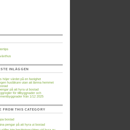
ertips
växthus
ASTE INLÄGGEN
s höjer värdet på en fastighet
n egen husläkare utan att lämna hemmet
ostad
pengar på att hyra ut bostad
ggregler för tillbyggnader och
mentbyggnader från 1/12 2025
E FROM THIS CATEGORY
pa bostad
äna pengar på att hyra ut bostad
 gäller inte besittningsrätten vid hyra av