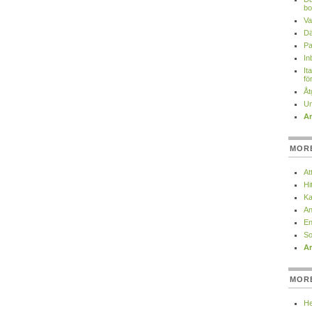
bo
Va
Dä
Pa
In
It
fö
Åt
Un
Ar
MOR
At
Hi
Ka
An
En
So
Ar
MOR
He