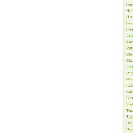
hem
Hemt
Hus
husd
hyre
Inre
köks
Mat
Ohy
Okat
Pool
Ren
Ren
robo
säke
Sem
Städ
Top
Trä
Unde
Upp