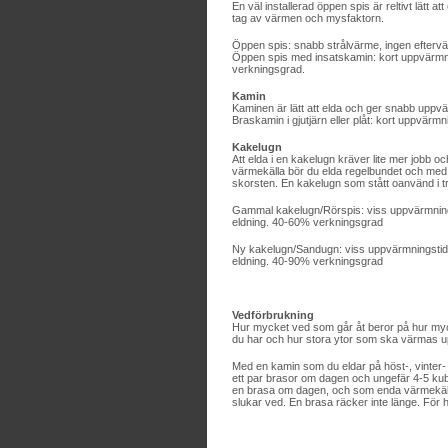
En väl installerad öppen spis är reltivt lätt a
tag av värmen och mysfaktorn.
Öppen spis: snabb strålvärme, ingen efterv
Öppen spis med insatskamin: kort uppvärmni
verkningsgrad.
Kamin
Kaminen är lätt att elda och ger snabb upp
Braskamin i gjutjärn eller plåt: kort uppvärm
Kakelugn
Att elda i en kakelugn kräver lite mer jobb
värmekälla bör du elda regelbundet och med
skorsten. En kakelugn som stått oanvänd i t
Gammal kakelugn/Rörspis: viss uppvärmningst
eldning. 40-60% verkningsgrad
Ny kakelugn/Sandugn: viss uppvärmningstid. 
eldning. 40-90% verkningsgrad
Vedförbrukning
Hur mycket ved som går åt beror på hur mycke
du har och hur stora ytor som ska värmas upp
Med en kamin som du eldar på höst-, vinter- 
ett par brasor om dagen och ungefär 4-5 k
en brasa om dagen, och som enda värmekäll
slukar ved. En brasa räcker inte länge. För