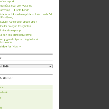
affa carport
derhålla altan eller veranda
ssvamp – Husets fiende
lda fel och friskrivningsklausul från dolda fel
d försäljning
kelugn kamin elller öppen spis?
lceller på egna fastigheten
lj rätt värmepump
d och tips kring golvvärme
rebyggande tips och åtgärder vid
ttenskada
chive for 'Hus' »
V
EGORIER
nde
adsrätt
g
gi