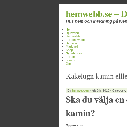
hemwebb.se – D
Hus hem och inredning på we
Hem
Djurwebb
Barnwebb
Fordonswebb
Din sida
Marknad
Shop
Nyhetsbrev
Forum
Länkar
Om
Kakelugn kamin ellle
By
hemwebben
• feb 8th, 2018 • Category:
Ska du välja en 
kamin?
Öppen spis