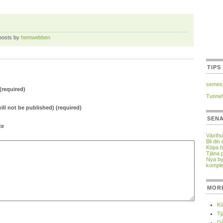
 posts by
hemwebben
TIPS
semest
required)
Tunnel
will not be published) (required)
SEN
te
Växthu
Bli di
Köpa b
Tjäna 
Nya by
komple
MOR
Kö
Tj
Då