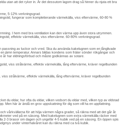
tt elda utan att det ryker in. Är det dessutom lagom drag så hinner du njuta ett bra
ärme, 5-12% verkningsgrad.
ngstid, fungerar som kompletterande värmekälla, viss eftervärme, 60-80 %
värmning. I hem med bra ventilation kan den värma upp även stora utrymmen.
ningstid, effektiv värmekälla, viss eftervärme. 60-80% verkningsgrad.
 och passning av luckor och vred. Ska du använda kakelugnen som en långlivade
 en jämn temperatur. Annars bildas kondens som fräter sönder rökgångar och
re år har eldningsförbud och måste godkännas av sotare.
id, viss strålvärme, effektiv värmekälla, lång eftervärme, kräver regelbunden
viss strålvärme, effektiv värmekälla, lång eftervärme, kräver regelbunden
t du eldar, hur ofta du eldar, vilken vedsort du eldar med, vilken typ av eldstad
. Men här är ändå en grov uppskattning för dig som vill ha en uppfattning.
och vårkvällarna för att höja värmen några grader, så räkna med att det går åt
ubikmeter ved på en säsong. Med kakelugnen som extra värmekälla räcker med
a 2-3 brasor om dagen och ungefär 4-5 kubik ved på en säsong. En öppen spis
 helgmys under vinterhalvåret kan du räkna med ca två kubik.