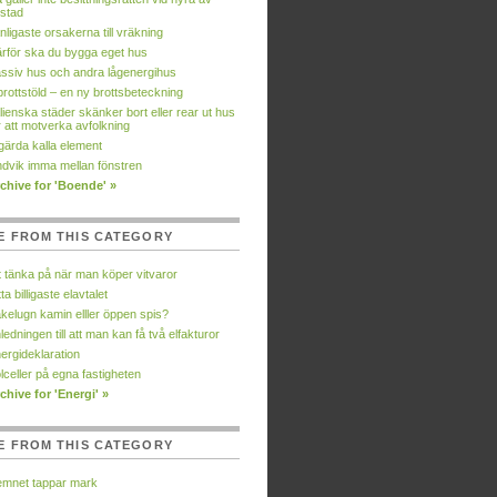
stad
nligaste orsakerna till vräkning
rför ska du bygga eget hus
ssiv hus och andra lågenergihus
brottstöld – en ny brottsbeteckning
alienska städer skänker bort eller rear ut hus
r att motverka avfolkning
gärda kalla element
dvik imma mellan fönstren
chive for 'Boende' »
E FROM THIS CATEGORY
t tänka på när man köper vitvaror
tta billigaste elavtalet
kelugn kamin elller öppen spis?
ledningen till att man kan få två elfakturor
ergideklaration
lceller på egna fastigheten
chive for 'Energi' »
E FROM THIS CATEGORY
mnet tappar mark