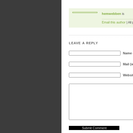
hemwebben
is
Email this author
| All
LEAVE A REPLY
Name (
Mail (
Websi