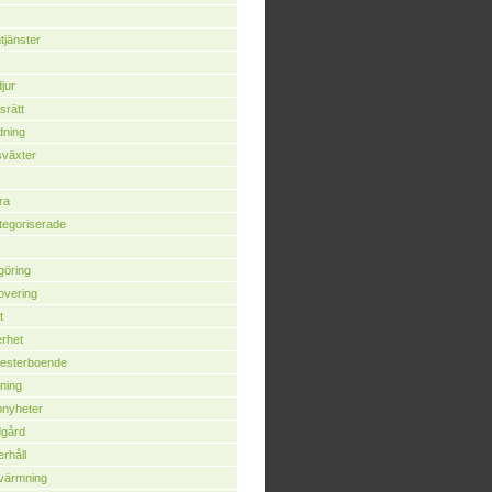
jänster
jur
srätt
dning
växter
ra
egoriserade
göring
overing
t
rhet
esterboende
ning
pnyheter
dgård
rhåll
värmning