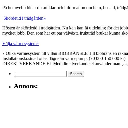
På hemwebb hittar du artiklar och information om hem, bostad, trädg
Skördetid i trädgården»
Hösten är skördetid i trädgården. Nu kan kan få utdelning för det jobb
mycket jobb. Den som har ett par välväxta fruktträd brukar kunna skö
Välja värmesystem»
7 Olika värmesystem till villan BIOBRÄNSLE Till biobränslen räknas ved
Installationskostnad oftast lägre än värmepump, (70 000-150 000 kr)
DIREKTVERKANDE EL Med direktverkande el använder man […
Annons: