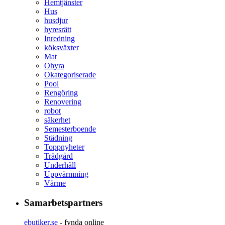
Hemtjänster
Hus
husdjur
hyresrätt
Inredning
köksväxter
Mat
Ohyra
Okategoriserade
Pool
Rengöring
Renovering
robot
säkerhet
Semesterboende
Städning
Toppnyheter
Trädgård
Underhåll
Uppvärmning
Värme
Samarbetspartners
ebutiker.se
- fynda online