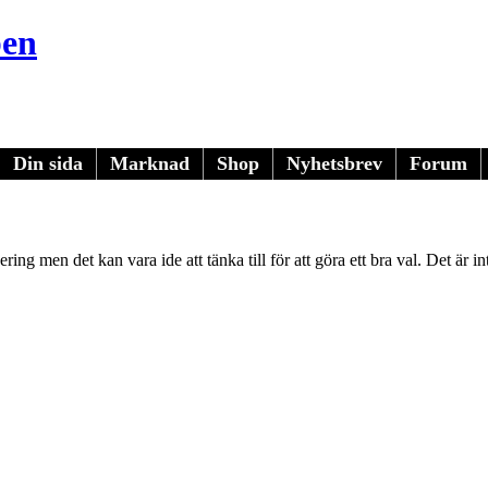
ben
Din sida
Marknad
Shop
Nyhetsbrev
Forum
ng men det kan vara ide att tänka till för att göra ett bra val. Det är int