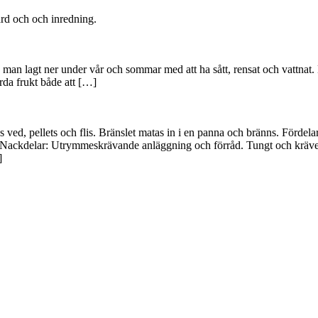
ård och och inredning.
 man lagt ner under vår och sommar med att ha sått, rensat och vattnat. D
rda frukt både att […]
, pellets och flis. Bränslet matas in i en panna och bränns. Fördelar: 
. Nackdelar: Utrymmeskrävande anläggning och förråd. Tungt och kräver
]