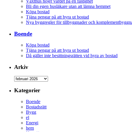
Växthus höjer värdet på en fastighet
Bli din egen husläkare utan att lämna hemmet
Köpa bostad
Tjäna pengar på att hyra ut bostad
Nya byggregler för tillbyggnader och komplementbyggna
Boende
Köpa bostad
Tjäna pengar på att hyra ut bostad
Då gäller inte besittningsrätten vid hyra av bostad
Arkiv
Kategorier
Boende
Bostadsrätt
Bygg
el
Energi
hem