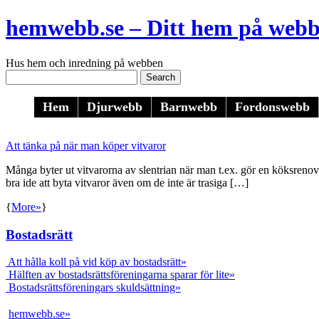
hemwebb.se – Ditt hem på web
Hus hem och inredning på webben
Hem
Djurwebb
Barnwebb
Fordonswebb
Att tänka på när man köper vitvaror
Många byter ut vitvarorna av slentrian när man t.ex. gör en köksrenoveri
bra ide att byta vitvaror även om de inte är trasiga […]
{
More»
}
Bostadsrätt
Att hålla koll på vid köp av bostadsrätt»
Hälften av bostadsrättsföreningarna sparar för lite»
Bostadsrättsföreningars skuldsättning»
hemwebb.se»