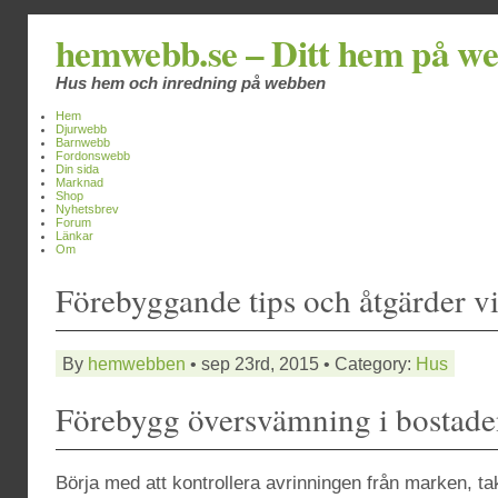
hemwebb.se – Ditt hem på w
Hus hem och inredning på webben
Hem
Djurwebb
Barnwebb
Fordonswebb
Din sida
Marknad
Shop
Nyhetsbrev
Forum
Länkar
Om
Förebyggande tips och åtgärder v
By
hemwebben
• sep 23rd, 2015 • Category:
Hus
Förebygg översvämning i bostad
Börja med att kontrollera avrinningen från marken, t