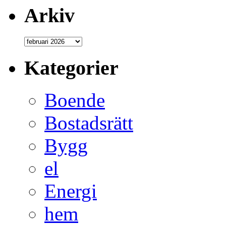
Arkiv
Kategorier
Boende
Bostadsrätt
Bygg
el
Energi
hem