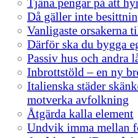
Tjäna pengar på att hy
Då gäller inte besittni
Vanligaste orsakerna ti
Därför ska du bygga e
Passiv hus och andra l
Inbrottstöld – en ny b
Italienska städer skänke
motverka avfolkning
Åtgärda kalla element
Undvik imma mellan f