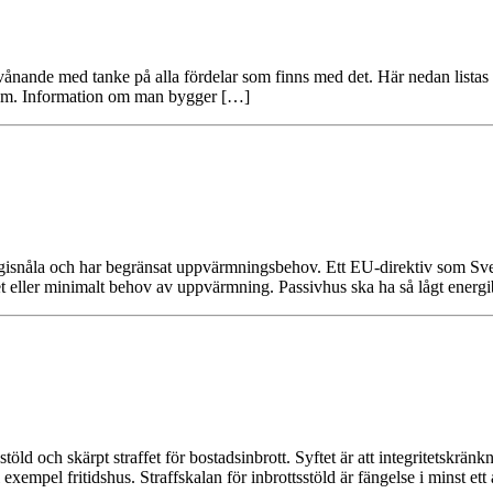
r förvånande med tanke på alla fördelar som finns med det. Här nedan list
er om. Information om man bygger […]
gisnåla och har begränsat uppvärmningsbehov. Ett EU-direktiv som Sverig
et eller minimalt behov av uppvärmning. Passivhus ska ha så lågt energ
öld och skärpt straffet för bostadsinbrott. Syftet är att integritetskränk
l exempel fritidshus. Straffskalan för inbrottsstöld är fängelse i minst et