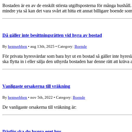
Bostaden är en av de enskilt största utgiftsposterna för många hushåll
mindre yta så kan det vara svårt att hitta ett annat billigare boende s
Då gäller inte besittningsrätten vid hyra av bostad
By
hemwebben
• aug 13th, 2025 • Category:
Boende
För privata hyresvärdar som bara hyr ut en bostad så gäller inte hyre
ska flytta in i eller sälja den uthyrda bostaden har denne rätt att kräva
Vanligaste orsakerna till vräkning
By
hemwebben
• nov 5th, 2022 • Category:
Boende
De vanligaste orsakerna till vräkning är:
Därför ska du bygga eget hus