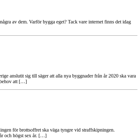
as några av dem. Varför bygga eget? Tack vare internet finns det idag
e anslutit sig till säger att alla nya byggnader från år 2020 ska vara
ibehov att […]
ningen för brottsoffret ska väga tyngre vid straffskipningen.
t år och högst sex år. […]