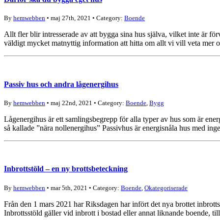
By
hemwebben
• maj 27th, 2021 • Category:
Boende
Allt fler blir intresserade av att bygga sina hus själva, vilket inte ä
väldigt mycket matnyttig information att hitta om allt vi vill veta m
Passiv hus och andra lågenergihus
By
hemwebben
• maj 22nd, 2021 • Category:
Boende
,
Bygg
Lågenergihus är ett samlingsbegrepp för alla typer av hus som är ener
så kallade ”nära nollenergihus” Passivhus är energisnåla hus med ing
Inbrottstöld – en ny brottsbeteckning
By
hemwebben
• mar 5th, 2021 • Category:
Boende
,
Okategoriserade
Från den 1 mars 2021 har Riksdagen har infört det nya brottet inbrottsst
Inbrottsstöld gäller vid inbrott i bostad eller annat liknande boende, til