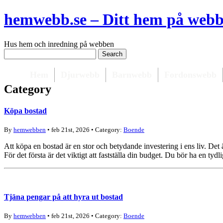
hemwebb.se – Ditt hem på web
Hus hem och inredning på webben
Hem
Djurwebb
Barnwebb
Fordonswebb
Category
Köpa bostad
By
hemwebben
• feb 21st, 2026 • Category:
Boende
Att köpa en bostad är en stor och betydande investering i ens liv. Det 
För det första är det viktigt att fastställa din budget. Du bör ha en tyd
Tjäna pengar på att hyra ut bostad
By
hemwebben
• feb 21st, 2026 • Category:
Boende