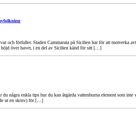
 avfolkning
var och förfaller. Staden Cammarata på Sicilien har för att motverka avfo
öjd över havet, i en del av Sicilien känd för sitt […]
 du några enkla tips hur du kan åtgärda vattenburna element som inte vä
de ut en skruv) för […]