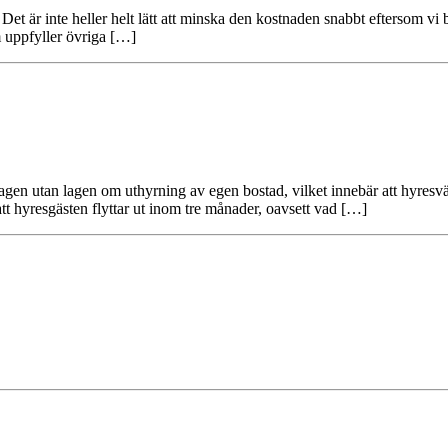
. Det är inte heller helt lätt att minska den kostnaden snabbt eftersom 
om uppfyller övriga […]
slagen utan lagen om uthyrning av egen bostad, vilket innebär att hyres
 att hyresgästen flyttar ut inom tre månader, oavsett vad […]