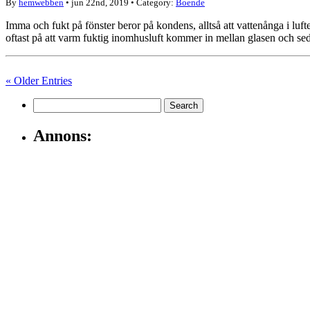
By
hemwebben
• jun 22nd, 2019 • Category:
Boende
Imma och fukt på fönster beror på kondens, alltså att vattenånga i lufte
oftast på att varm fuktig inomhusluft kommer in mellan glasen och se
« Older Entries
Annons: