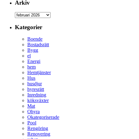
Arkiv
Kategorier
Boende
Bostadsrätt
Bygg
el
Energi
hem
Hemtjänster
Hus
husdjur
hyresrätt
Inredning
köksväxter
Mat
Ohyra
Okategoriserade
Pool
Rengöring
Renovering