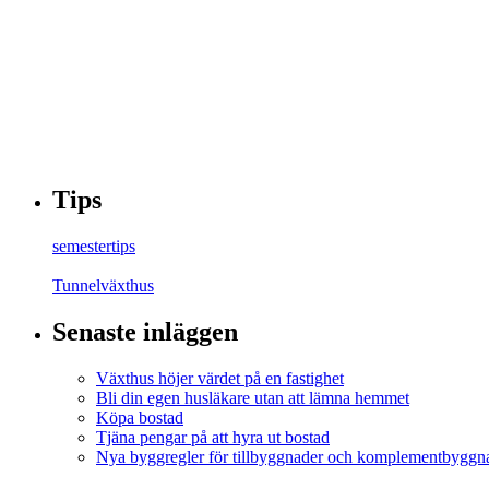
Tips
semestertips
Tunnelväxthus
Senaste inläggen
Växthus höjer värdet på en fastighet
Bli din egen husläkare utan att lämna hemmet
Köpa bostad
Tjäna pengar på att hyra ut bostad
Nya byggregler för tillbyggnader och komplementbyggna