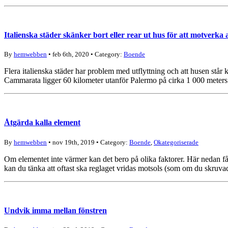
Italienska städer skänker bort eller rear ut hus för att motverka
By
hemwebben
• feb 6th, 2020 • Category:
Boende
Flera italienska städer har problem med utflyttning och att husen står k
Cammarata ligger 60 kilometer utanför Palermo på cirka 1 000 meters h
Åtgärda kalla element
By
hemwebben
• nov 19th, 2019 • Category:
Boende
,
Okategoriserade
Om elementet inte värmer kan det bero på olika faktorer. Här nedan får
kan du tänka att oftast ska reglaget vridas motsols (som om du skruva
Undvik imma mellan fönstren