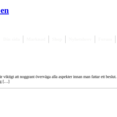
ben
Din sida
Marknad
Shop
Nyhetsbrev
Forum
är viktigt att noggrant överväga alla aspekter innan man fattar ett beslut
lig […]