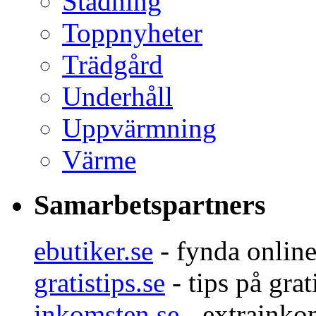
Städning
Toppnyheter
Trädgård
Underhåll
Uppvärmning
Värme
Samarbetspartners
ebutiker.se
- fynda onlin
gratistips.se
- tips på grat
inkomsten.se
- extrainko