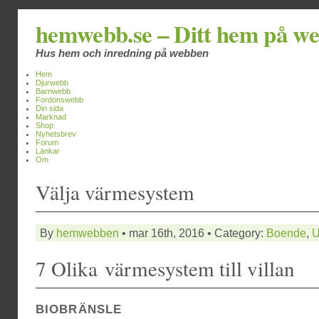
hemwebb.se – Ditt hem på w
Hus hem och inredning på webben
Hem
Djurwebb
Barnwebb
Fordonswebb
Din sida
Marknad
Shop
Nyhetsbrev
Forum
Länkar
Om
Välja värmesystem
By
hemwebben
• mar 16th, 2016 • Category:
Boende
,
U
7 Olika värmesystem till villan
BIOBRÄNSLE