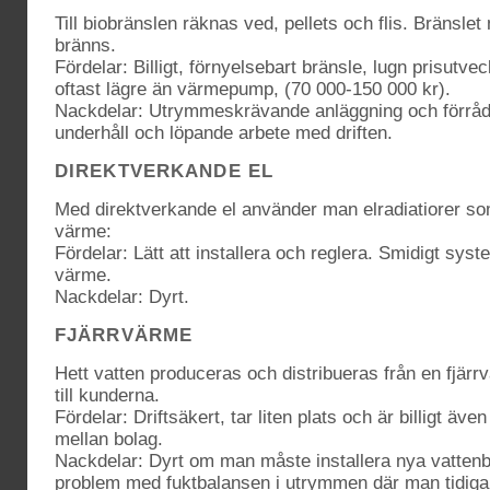
Till biobränslen räknas ved, pellets och flis. Bränsle
bränns.
Fördelar: Billigt, förnyelsebart bränsle, lugn prisutve
oftast lägre än värmepump, (70 000-150 000 kr).
Nackdelar: Utrymmeskrävande anläggning och förråd.
underhåll och löpande arbete med driften.
DIREKTVERKANDE EL
Med direktverkande el använder man elradiatiorer som 
värme:
Fördelar: Lätt att installera och reglera. Smidigt sys
värme.
Nackdelar: Dyrt.
FJÄRRVÄRME
Hett vatten produceras och distribueras från en fjärr
till kunderna.
Fördelar: Driftsäkert, tar liten plats och är billigt äv
mellan bolag.
Nackdelar: Dyrt om man måste installera nya vattenb
problem med fuktbalansen i utrymmen där man tidigar