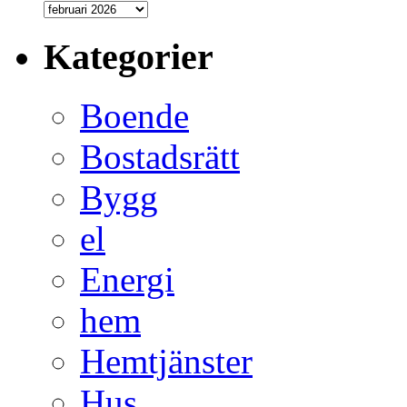
Kategorier
Boende
Bostadsrätt
Bygg
el
Energi
hem
Hemtjänster
Hus