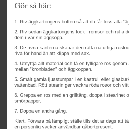
Gör så här:
1. Riv äggkartongens botten så att du får loss alla ”
2. Riv sedan äggkartongens lock i remsor och rulla de
dem i var sin äggkopp.
3. De rivna kanterna skapar den rätta naturliga rosloo
riva för hand än att klippa med sax.
4. Utnyttja allt material och få en fylligare ros genom a
mellan ”kronbladen” och äggkoppen.
5. Smält gamla ljusstumpar i en kastrull eller glasbu
vattenbad. Rött stearin ger vackra röda rosor och vitt
6. Greppa en ros med en grilltång, doppa i stearinet o
smörpapper.
7. Doppa en andra gång.
Klart. Förvara på lämpligt ställe tills det är dags att
en personlig vacker användbar gåbortpresent.