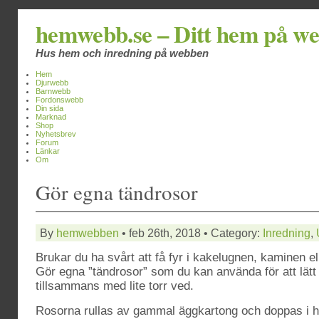
hemwebb.se – Ditt hem på w
Hus hem och inredning på webben
Hem
Djurwebb
Barnwebb
Fordonswebb
Din sida
Marknad
Shop
Nyhetsbrev
Forum
Länkar
Om
Gör egna tändrosor
By
hemwebben
• feb 26th, 2018 • Category:
Inredning
,
Brukar du ha svårt att få fyr i kakelugnen, kaminen el
Gör egna ”tändrosor” som du kan använda för att lätt
tillsammans med lite torr ved.
Rosorna rullas av gammal äggkartong och doppas i he