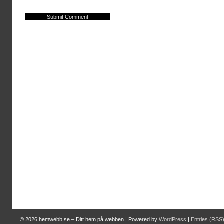
© 2026
hemwebb.se – Ditt hem på webben
|
Powered by
WordPress
|
Entries (RSS