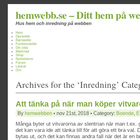
hemwebb.se – Ditt hem på w
Hus hem och inredning på webben
Hem
Djurwebb
Barnwebb
Fordonswebb
Din sida
Marknad
Shop
Nyhetsbrev
Forum
Länkar
Om
Archives for the ‘Inredning’ Cat
Att tänka på när man köper vitvar
By
hemwebben
• nov 21st, 2018 • Category:
Boende
,
E
Många byter ut vitvarorna av slentrian när man t.ex.
det kan vara ide att tänka till för att göra ett bra val. 
bytas ut, och det kan finnas andra fall när det är en b