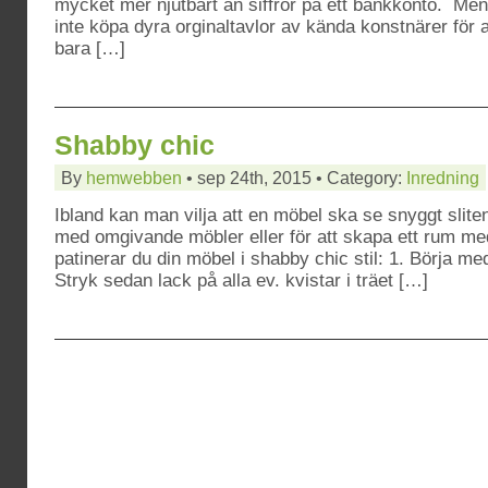
mycket mer njutbart än siffror på ett bankkonto. Men
inte köpa dyra orginaltavlor av kända konstnärer för
bara […]
Shabby chic
By
hemwebben
• sep 24th, 2015 • Category:
Inredning
Ibland kan man vilja att en möbel ska se snyggt sliten 
med omgivande möbler eller för att skapa ett rum med
patinerar du din möbel i shabby chic stil: 1. Börja med
Stryk sedan lack på alla ev. kvistar i träet […]