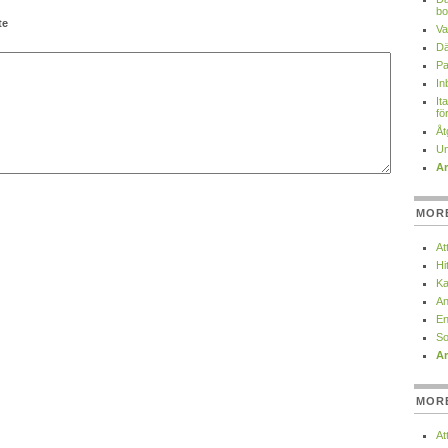
bo
te
Va
Dä
Pa
In
It
fö
Åt
Un
Ar
MOR
At
Hi
Ka
An
En
So
Ar
MOR
At