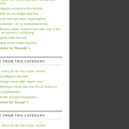
stad
nligaste orsakerna till vräkning
rför ska du bygga eget hus
ssiv hus och andra lågenergihus
brottstöld – en ny brottsbeteckning
alienska städer skänker bort eller rear ut hus
r att motverka avfolkning
gärda kalla element
dvik imma mellan fönstren
chive for 'Boende' »
E FROM THIS CATEGORY
t tänka på när man köper vitvaror
tta billigaste elavtalet
kelugn kamin elller öppen spis?
ledningen till att man kan få två elfakturor
ergideklaration
lceller på egna fastigheten
chive for 'Energi' »
E FROM THIS CATEGORY
t tänka på när man köper vitvaror