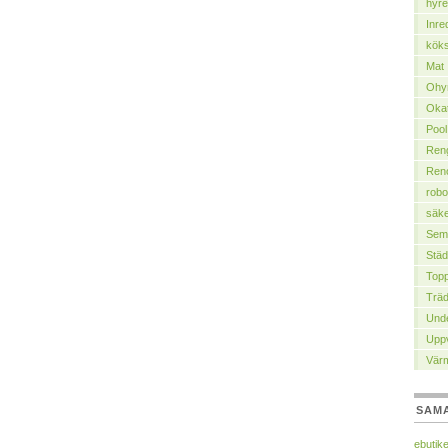
hyre
Inre
köks
Mat
Ohy
Okat
Pool
Ren
Ren
robo
säke
Sem
Städ
Top
Trä
Unde
Upp
Vär
SAM
ebutike