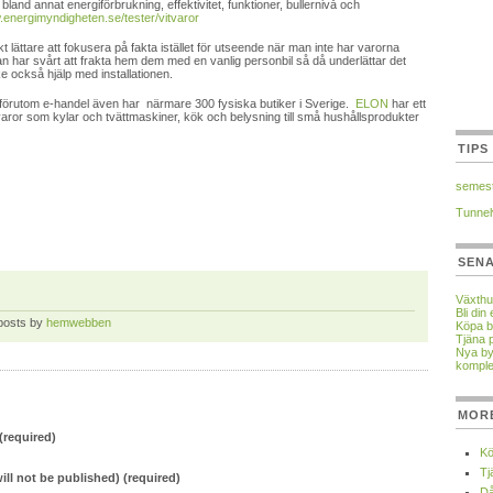
bland annat energiförbrukning, effektivitet, funktioner, bullernivå och
.energimyndigheten.se/tester/vitvaror
iskt lättare att fokusera på fakta istället för utseende när man inte har varorna
n har svårt att frakta hem dem med en vanlig personbil så då underlättar det
 också hjälp med installationen.
 förutom e-handel även har närmare 300 fysiska butiker i Sverige.
ELON
har ett
itvaror som kylar och tvättmaskiner, kök och belysning till små hushållsprodukter
TIPS
semest
Tunnel
SEN
Växthu
Bli di
 posts by
hemwebben
Köpa b
Tjäna 
Nya by
komple
MOR
required)
Kö
Tj
will not be published) (required)
Då