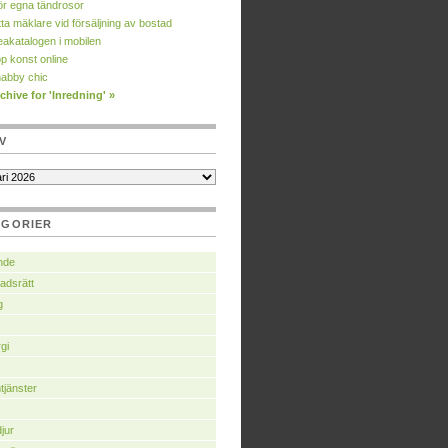
r egna tändrosor
tta mäklare vid försäljning av bostad
eakatalogen i mobilen
p konst online
abby chic
chive for 'Inredning' »
V
EGORIER
nde
adsrätt
g
gi
jänster
jur