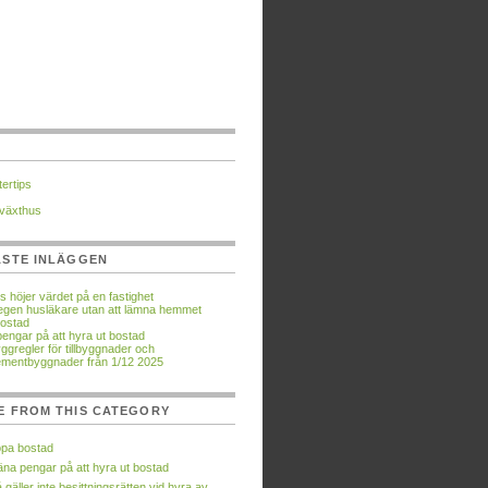
ertips
växthus
ASTE INLÄGGEN
s höjer värdet på en fastighet
n egen husläkare utan att lämna hemmet
ostad
pengar på att hyra ut bostad
ggregler för tillbyggnader och
mentbyggnader från 1/12 2025
E FROM THIS CATEGORY
pa bostad
äna pengar på att hyra ut bostad
 gäller inte besittningsrätten vid hyra av