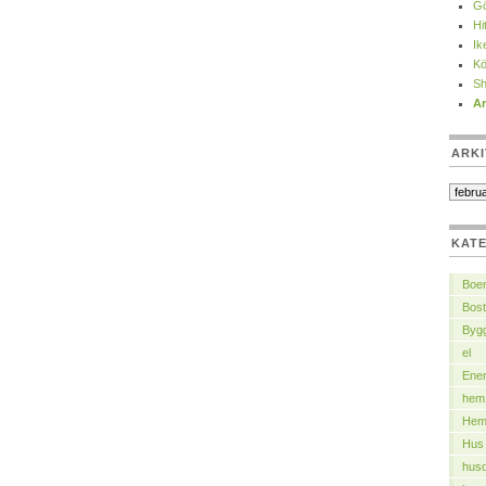
Gö
Hi
Ik
Kö
Sh
Ar
ARKI
KAT
Boe
Bost
Byg
el
Ener
hem
Hemt
Hus
husd