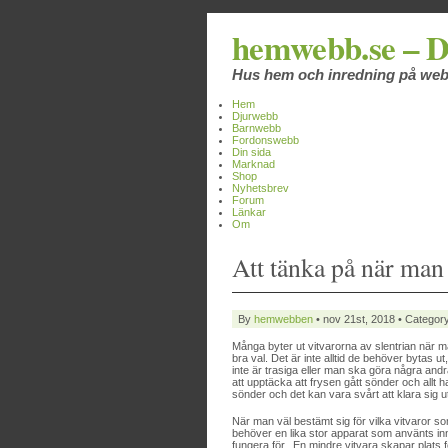
hemwebb.se – D
Hus hem och inredning på we
Hem
Djurwebb
Barnwebb
Fordonswebb
Din sida
Marknad
Shop
Nyhetsbrev
Forum
Länkar
Om
Att tänka på när man
By
hemwebben
• nov 21st, 2018 • Categor
Många byter ut vitvarorna av slentrian när ma
bra val. Det är inte alltid de behöver bytas u
inte är trasiga eller man ska göra några andra
att upptäcka att frysen gått sönder och allt 
sönder och det kan vara svårt att klara sig 
När man väl bestämt sig för vilka vitvaror 
behöver en lika stor apparat som använts i
fungera för. En mindre vitvara skapar plats 