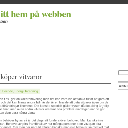
itt hem på webben
bben
 köper vitvaror
ANN
y:
Boende
,
Energi
,
Inredning
n t.ex. gör en köksrenovering men det kan vara ide att tänka till för att göra ett
t, och det kan finnas andra fall när det är en bra ide att byta vitvaror även om de
 förändringar i hemmet. Det kanske speciellt gäller frysen då det aldrig är roligt
har tinat, men även andra vitvaror orsakar ofta problem i vardagen när de går
utan dem bara några dagar.
som behöver bytas så är det dags att fundera över behovet. Man kanske inte
nnan. Behovet avgörs framförallt av hur många personer som vitvaran ska
för annat. Om man har nära till affären kanske man inte behöver så mycket mat i