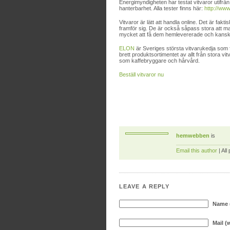
Energimyndigheten har testat vitvaror utifrån 
hanterbarhet. Alla tester finns här:
http://www
Vitvaror är lätt att handla online. Det är fakt
framför sig. De är också såpass stora att ma
mycket att få dem hemlevererade och kanske
ELON
är Sveriges största vitvarukedja som
brett produktsortimentet av allt från stora v
som kaffebryggare och hårvård.
Beställ vitvaror nu
hemwebben
is
Email this author
| All
LEAVE A REPLY
Name (
Mail (