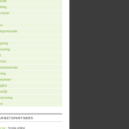
srätt
dning
växter
ra
egoriserade
göring
overing
t
rhet
esterboende
ning
pnyheter
dgård
rhåll
värmning
me
ARBETSPARTNERS
r.se
- fynda online