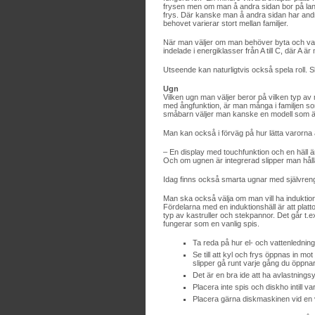
frysen men om man å andra sidan bor på land
frys. Där kanske man å andra sidan har andra
behovet varierar stort mellan familjer.
När man väljer om man behöver byta och vad 
indelade i energiklasser från A till C, där A är
Utseende kan naturligtvis också spela roll. S
Ugn
Vilken ugn man väljer beror på vilken typ 
med ångfunktion, är man många i familjen so
småbarn väljer man kanske en modell som är
Man kan också i förväg på hur lätta varorna 
– En display med touchfunktion och en häll är
Och om ugnen är integrerad slipper man hålla
Idag finns också smarta ugnar med självreng
Man ska också välja om man vill ha induktions
Fördelarna med en induktionshäll är att platt
typ av kastruller och stekpannor. Det går t.
fungerar som en vanlig spis.
Ta reda på hur el- och vattenledninga
Se till att kyl och frys öppnas in m
slipper gå runt varje gång du öppnar
Det är en bra ide att ha avlastnings
Placera inte spis och diskho intill va
Placera gärna diskmaskinen vid en 