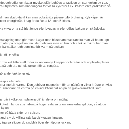
et och odlar och jagar mycket själv behövs antagligen en stor volym av t.ex.
 utrymmen som kan fungera för vissa kylvaror t.ex. källare eller jordkällare så
man ska byta till kan man också titta på energiförbrukning. Kylskåpen är
 mest energisnålt. I dag är de flesta i A- och B-klass.
ka vitvarorna stå fristående eller byggas in eller döljas bakom en skåplucka.
av matlagning man gör mest. Lagar man hälsosam mat kanske man vill ha en ugn
m äter på oregelbundna tider behöver man en bra och effektiv mikro, har man
 barnsäker och som inte blir varm på utsidan.
är att rengöra.
 mycket lättare att torka av än vanliga knappar och rattar och upphöjda plattor.
 på och dra ut hela spisen för att rengöra.
örande funktioner etc.
spis eller inte.
orna inte blir varma. Den behöver magnetism för att gå igång vilket kräver en viss
ex. snabbare att värma på en induktionshäll än på en glaskeramikhäll, som
r går i köket och planera utifrån detta om möjligt.
ot köket. Har du spishällen på höger sida så ta en vänsterhängd dörr, så att du
 kylen.
ytor på båda sidor om spisen.
randra – du vill inte stänka diskvatten i maten.
vägg så slipper du snubbla över den öppna luckan.