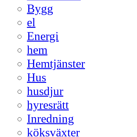
Bygg
el
Energi
hem
Hemtjänster
Hus
husdjur
hyresrätt
Inredning
köksväxter