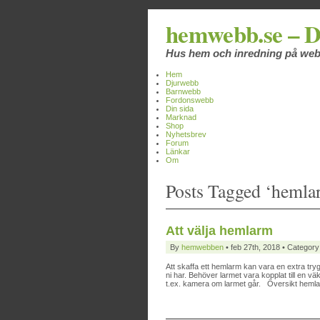
hemwebb.se – D
Hus hem och inredning på we
Hem
Djurwebb
Barnwebb
Fordonswebb
Din sida
Marknad
Shop
Nyhetsbrev
Forum
Länkar
Om
Posts Tagged ‘hemla
Att välja hemlarm
By
hemwebben
• feb 27th, 2018 • Category
Att skaffa ett hemlarm kan vara en extra tryg
ni har. Behöver larmet vara kopplat till en vä
t.ex. kamera om larmet går. Översikt heml