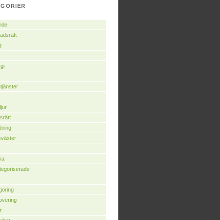
EGORIER
nde
adsrätt
g
gi
jänster
jur
srätt
dning
växter
ra
egoriserade
göring
overing
t