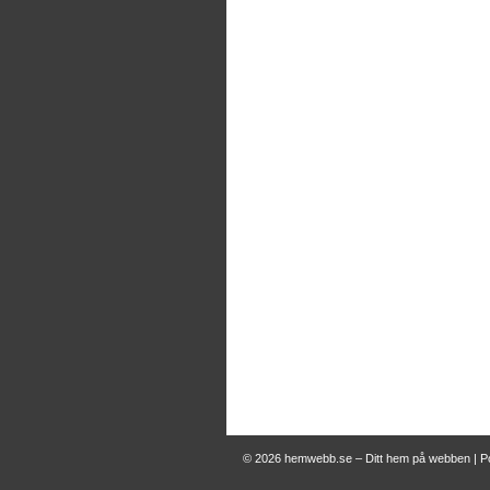
© 2026
hemwebb.se – Ditt hem på webben
|
P